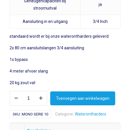
Geheugencapaciteit bij
ja
stroomuitval
Aansluiting in en uitgang
3/4 Inch
standaard wordt er bij onze waterontharders geleverd:
2x 80 cm aansluitslangen 3/4 aansluiting
1x bypass
4 meter afvoer slang
20 kg zout vat
mono
Toevoegen aan winkelwagen
serie
10
Categorie:
Waterontharders
SKU:
MONO SERIE 10
(1-
5