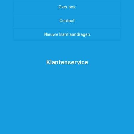
Over ons
Contact
Nieuwe klant aandragen
Klantenservice
Algemene Voorwaarden
Privacy Beleid
Bedenktijd
Retourneren
Hoe hard is mijn water?