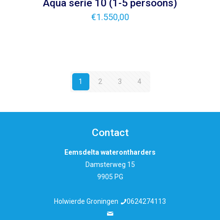
Aqua serie 10 (1-5 persoons)
€
1.550,00
1
2
3
4
Contact
Eemsdelta waterontharders
Damsterweg 15
9905 PG
Holwierde Groningen
0624274113