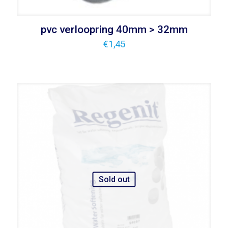
pvc verloopring 40mm > 32mm
€
1,45
Sold out