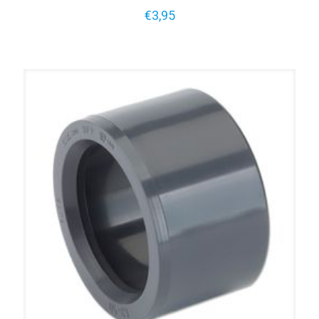
€
3,95