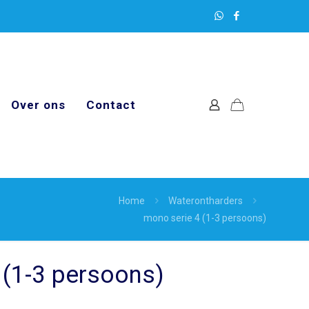
Over ons
Contact
Home
Waterontharders
mono serie 4 (1-3 persoons)
 (1-3 persoons)