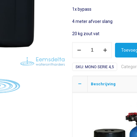
1x bypass
4 meter afvoer slang
20 kg zout vat
mono
Toevoeg
serie
4
Categor
SKU:
MONO SERIE 4,5
(1-
3
persoons)
Beschrijving
hoeveelheid