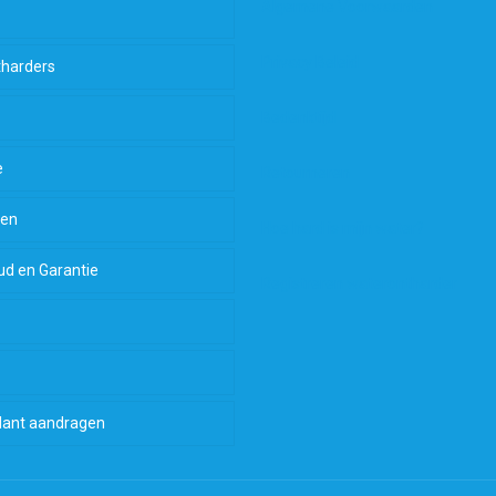
Algemene Voorwaarden
Privacy Beleid
harders
Bedenktijd
e
Retourneren
len
Hoe hard is mijn water?
d en Garantie
Registreren waterontharder
lant aandragen