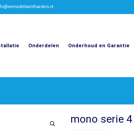
nfo@eemsdeltaontharders.nl
stallatie
Onderdelen
Onderhoud en Garantie
mono serie 4