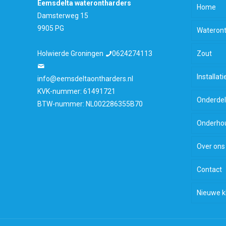
Eemsdelta waterontharders
Home
Damsterweg 15
9905 PG
Wateront
Holwierde Groningen
0624274113
Zout
Installati
info@eemsdeltaontharders.nl
KVK-nummer: 61491721
Onderde
BTW-nummer: NL002286355B70
Onderhou
Over ons
Contact
Nieuwe k