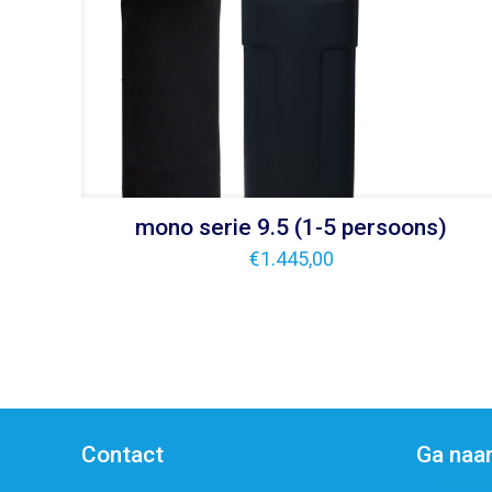
mono serie 9.5 (1-5 persoons)
€
1.445,00
Contact
Ga naa