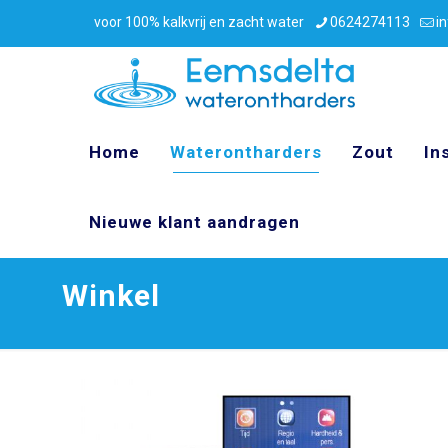
voor 100% kalkvrij en zacht water
0624274113
i
Home
Waterontharders
Zout
In
Nieuwe klant aandragen
Winkel