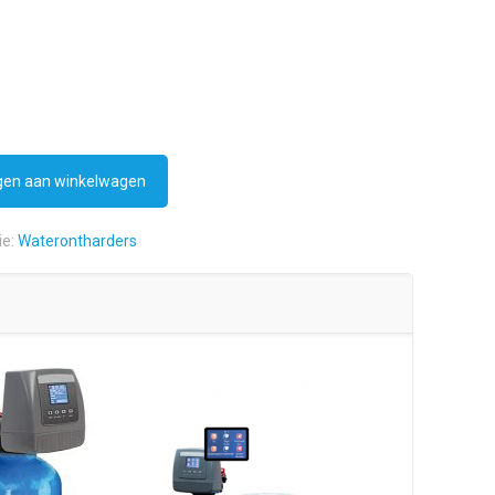
en aan winkelwagen
ie:
Waterontharders