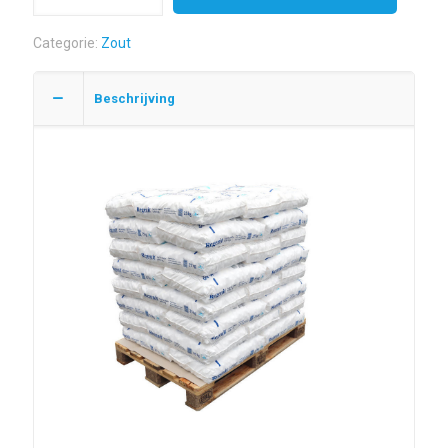
zout
40
Categorie:
Zout
zakken
a25
Beschrijving
kg
hoeveelheid