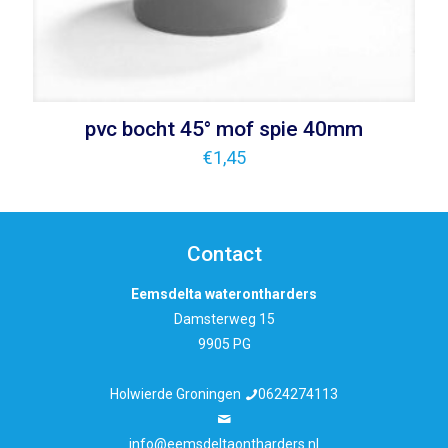
pvc bocht 45° mof spie 40mm
€
1,45
Contact
Eemsdelta waterontharders
Damsterweg 15
9905 PG
Holwierde Groningen
0624274113
info@eemsdeltaontharders.nl