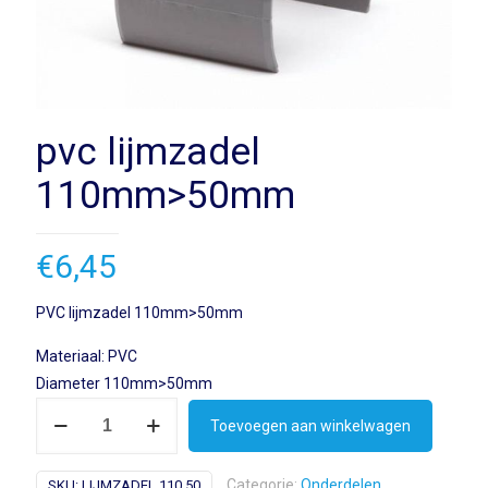
pvc lijmzadel
110mm>50mm
€
6,45
PVC lijmzadel 110mm>50mm
Materiaal: PVC
Diameter 110mm>50mm
pvc
Toevoegen aan winkelwagen
lijmzadel
110mm>50mm
Categorie:
Onderdelen
SKU:
LIJMZADEL 110 50