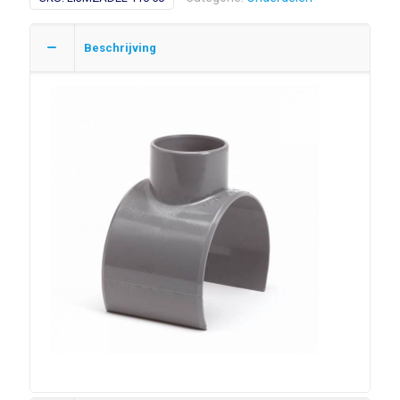
hoeveelheid
Beschrijving