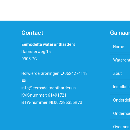
Contact
Ga naa
Eemsdelta waterontharders
Home
Damsterweg 15
9905 PG
Wateront
Holwierde Groningen
0624274113
Zout
Installati
info@eemsdeltaontharders.nl
KVK-nummer: 61491721
Onderde
BTW-nummer: NL002286355B70
Onderhou
Over ons