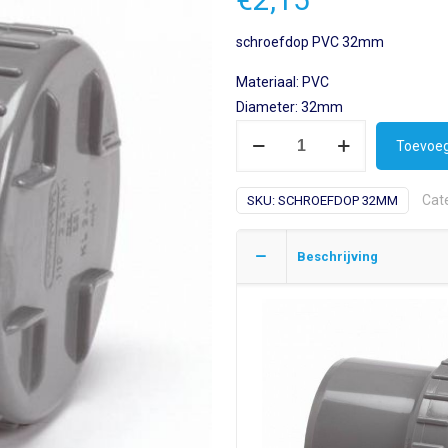
schroefdop PVC 32mm
Materiaal: PVC
Diameter: 32mm
pvc
Toevoeg
schroefdop
32mm
Cat
SKU:
SCHROEFDOP 32MM
hoeveelheid
Beschrijving