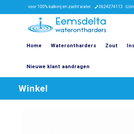
voor 100% kalkvrij en zacht water
0624274113
i
Home
Waterontharders
Zout
In
Nieuwe klant aandragen
Winkel