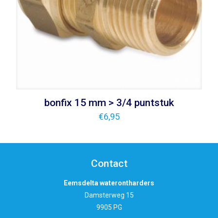
bonfix 15 mm > 3/4 puntstuk
€
6,95
Contact
Eemsdelta waterontharders
Damsterweg 15
9905 PG