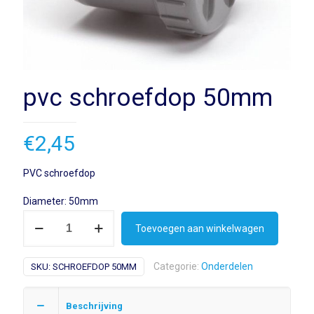
pvc schroefdop 50mm
€
2,45
PVC schroefdop
Diameter: 50mm
pvc
Toevoegen aan winkelwagen
schroefdop
50mm
Categorie:
Onderdelen
SKU:
SCHROEFDOP 50MM
hoeveelheid
Beschrijving