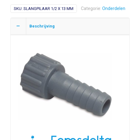
x
Categorie:
Onderdelen
SKU:
SLANGPILAAR 1/2 X 13 MM
tule
1/2"
x
Beschrijving
13mm
hoeveelheid