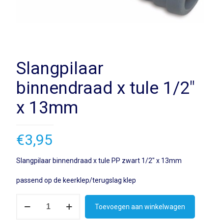
Slangpilaar
binnendraad x tule 1/2″
x 13mm
€
3,95
Slangpilaar binnendraad x tule PP zwart 1/2″ x 13mm
passend op de keerklep/terugslag klep
Slangpilaar
Toevoegen aan winkelwagen
binnendraad